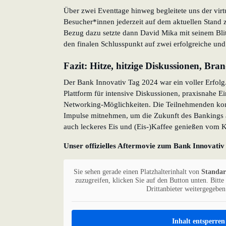
Über zwei Eventtage hinweg begleitete uns der virtu
Besucher*innen jederzeit auf dem aktuellen Stand 
Bezug dazu setzte dann David Mika mit seinem Bli
den finalen Schlusspunkt auf zwei erfolgreiche und
Fazit: Hitze, hitzige Diskussionen, Br
Der Bank Innovativ Tag 2024 war ein voller Erfolg.
Plattform für intensive Diskussionen, praxisnahe E
Networking-Möglichkeiten. Die Teilnehmenden konn
Impulse mitnehmen, um die Zukunft des Bankings a
auch leckeres Eis und (Eis-)Kaffee genießen vom Ka
Unser offizielles Aftermovie zum Bank Innovati
Sie sehen gerade einen Platzhalterinhalt von
Standa
zuzugreifen, klicken Sie auf den Button unten. Bitte
Drittanbieter weitergegebe
Inhalt entsperren