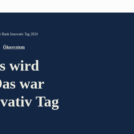
PARTNER DER TELESKOPEFFEKT
r Bank Innovativ Tag 2024
Gold-Partner
Ökosystem
s wird
Silber-Partner
Bronze-Partner
Das war
Unterstützer
vativ Tag
d