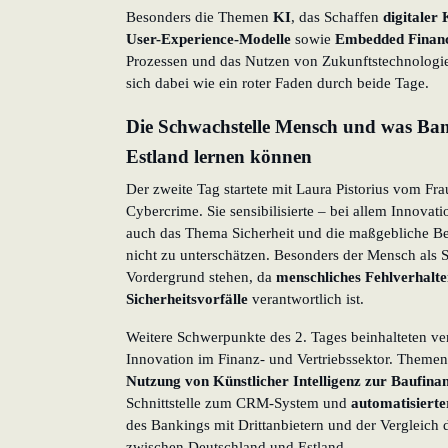
Besonders die Themen
KI
, das Schaffen
digitaler
User-Experience-Modelle
sowie
Embedded Finan
Prozessen und das Nutzen von Zukunftstechnologi
sich dabei wie ein roter Faden durch beide Tage.
Die Schwachstelle Mensch und was Ban
Estland lernen können
Der zweite Tag startete mit Laura Pistorius vom 
Cybercrime. Sie sensibilisierte – bei allem Innovat
auch das Thema Sicherheit und die maßgebliche Be
nicht zu unterschätzen. Besonders der Mensch als 
Vordergrund stehen, da
menschliches Fehlverhalte
Sicherheitsvorfälle
verantwortlich ist.
Weitere Schwerpunkte des 2. Tages beinhalteten ve
Innovation im Finanz- und Vertriebssektor. Theme
Nutzung von Künstlicher Intelligenz zur Baufina
Schnittstelle zum CRM-System und
automatisiert
des Bankings mit Drittanbietern und der Vergleich 
zwischen Deutschland und Estland.