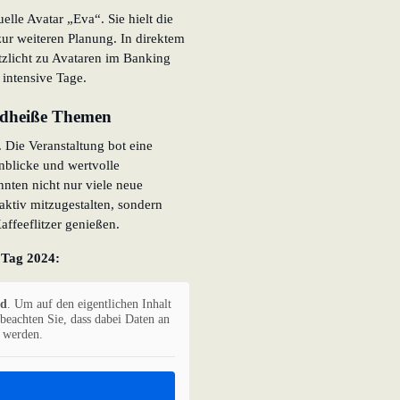
elle Avatar „Eva“. Sie hielt die
zur weiteren Planung. In direktem
tzlicht zu Avataren im Banking
 intensive Tage.
andheiße Themen
 Die Veranstaltung bot eine
inblicke und wertvolle
ten nicht nur viele neue
ktiv mitzugestalten, sondern
ffeeflitzer genießen.
v Tag 2024:
rd
. Um auf den eigentlichen Inhalt
 beachten Sie, dass dabei Daten an
n werden.