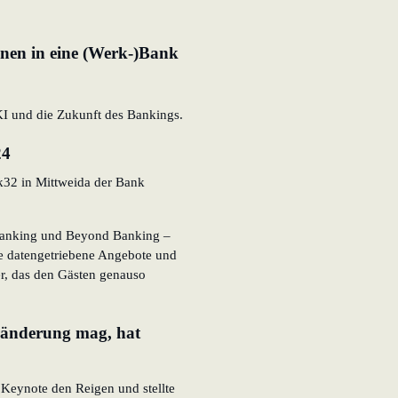
en in eine (Werk-)Bank
KI und die Zukunft des Bankings.
24
k32 in Mittweida der Bank
anking und Beyond Banking –
e datengetriebene Angebote und
r, das den Gästen genauso
eränderung mag, hat
r Keynote den Reigen und stellte