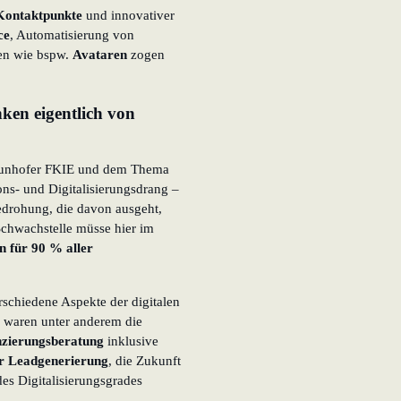
 Kontaktpunkte
und innovativer
ce
, Automatisierung von
en wie bspw.
Avataren
zogen
ken eigentlich von
Fraunhofer FKIE und dem Thema
ions- und Digitalisierungsdrang –
drohung, die davon ausgeht,
Schwachstelle müsse hier im
n für 90 % aller
rschiedene Aspekte der digitalen
n waren unter anderem die
nzierungsberatung
inklusive
er Leadgenerierung
, die Zukunft
des Digitalisierungsgrades