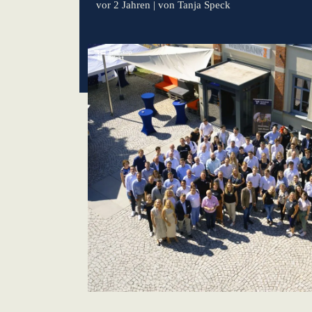
vor 2 Jahren
| von Tanja Speck
Neues Betriebsmodell: Effizienzpotenziale heben
KundenBank2030