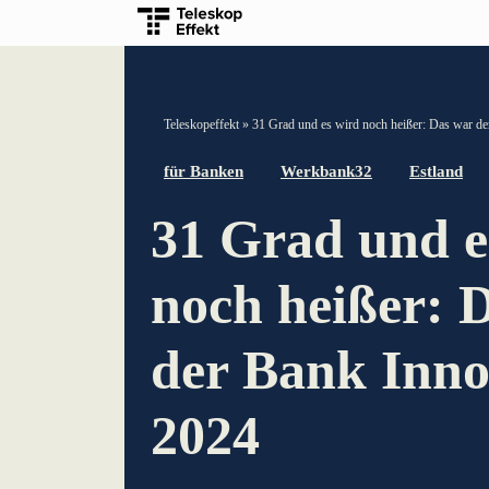
TELESKOPEFFEKT STARTSEITE
Teleskopeffekt
»
31 Grad und es wird noch heißer: Das war de
Beteiligungsstrategie
für Banken
Werkbank32
Estland
31 Grad und e
Innovationsreise
Moderation & Impulsvortrag
noch heißer: 
Wissensmanagement
der Bank Inno
Innovation für Banken
2024
lernen aus Estland
Soft Landing für estnische Startups in Deutschlan