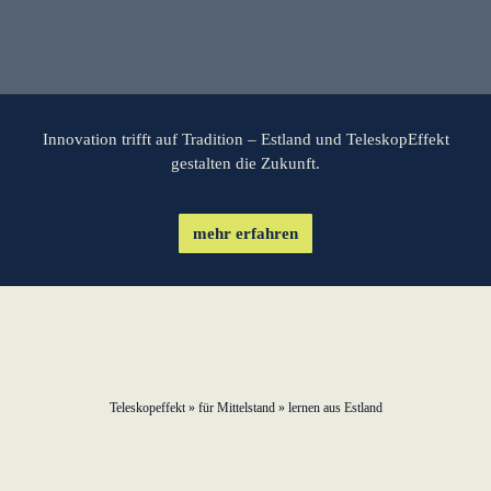
lernen aus Estland
Soft Landing für
estnische
Startups in
Deutschland
Innovation trifft auf Tradition – Estland und TeleskopEffekt
gestalten die Zukunft.
Neues
Betriebsmodell:
mehr erfahren
Effizienzpotenziale
heben
KundenBank2030
Teleskopeffekt
»
für Mittelstand
»
lernen aus Estland