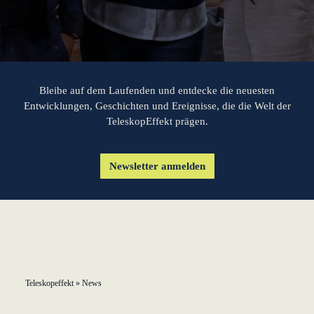
lernen aus Estland
Soft Landing für
estnische
Startups in
Deutschland
Bleibe auf dem Laufenden und entdecke die neuesten
Entwicklungen, Geschichten und Ereignisse, die die Welt der
TeleskopEffekt prägen.
Neues
Betriebsmodell:
Effizienzpotenziale
Newsletter anmelden
heben
KundenBank2030
Teleskopeffekt
»
News