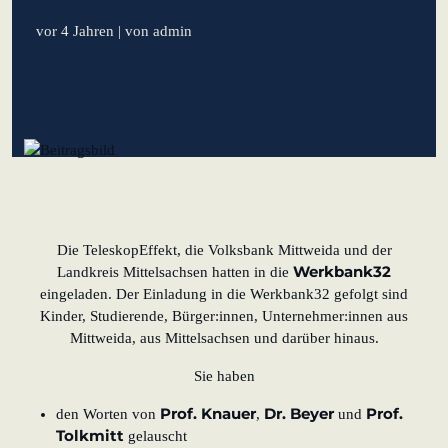
lernen aus Estland
vor 4 Jahren
| von admin
Soft Landing für
estnische Startups in
Deutschland
Neues
Betriebsmodell:
Effizienzpotenziale
heben
Die TeleskopEffekt, die Volksbank Mittweida und der
KundenBank2030
Werkbank32
Landkreis Mittelsachsen hatten in die
eingeladen. Der Einladung in die Werkbank32 gefolgt sind
Datenschutz
Impressum
Kinder, Studierende, Bürger:innen, Unternehmer:innen aus
Mittweida, aus Mittelsachsen und darüber hinaus.
Sie haben
Prof. Knauer
Dr. Beyer
Prof.
den Worten von
,
und
Tolkmitt
gelauscht