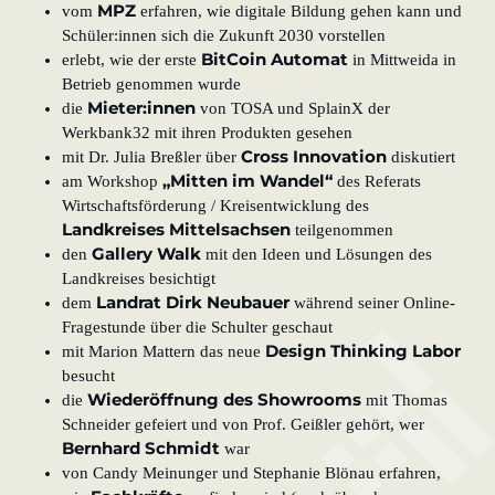
MPZ
vom
erfahren, wie digitale Bildung gehen kann und
Schüler:innen sich die Zukunft 2030 vorstellen
BitCoin Automat
erlebt, wie der erste
in Mittweida in
Betrieb genommen wurde
Mieter:innen
die
von TOSA und SplainX der
Werkbank32 mit ihren Produkten gesehen
Cross Innovation
mit Dr. Julia Breßler über
diskutiert
„Mitten im Wandel“
am Workshop
des Referats
Wirtschaftsförderung / Kreisentwicklung des
Landkreises Mittelsachsen
teilgenommen
Gallery Walk
den
mit den Ideen und Lösungen des
Landkreises besichtigt
Landrat Dirk Neubauer
dem
während seiner Online-
Fragestunde über die Schulter geschaut
Design Thinking Labor
mit Marion Mattern das neue
besucht
Wiederöffnung des Showrooms
die
mit Thomas
Schneider gefeiert und von Prof. Geißler gehört, wer
Bernhard Schmidt
war
von Candy Meinunger und Stephanie Blönau erfahren,