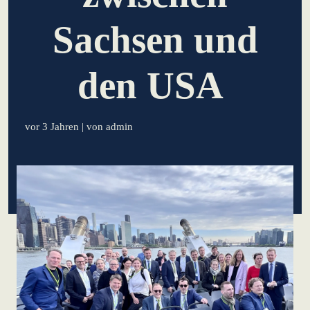
lernen aus Estland
Sachsen und
Soft Landing für
estnische
Startups in
den USA
Deutschland
Neues
vor 3 Jahren
| von admin
Betriebsmodell:
Effizienzpotenziale
heben
KundenBank2030