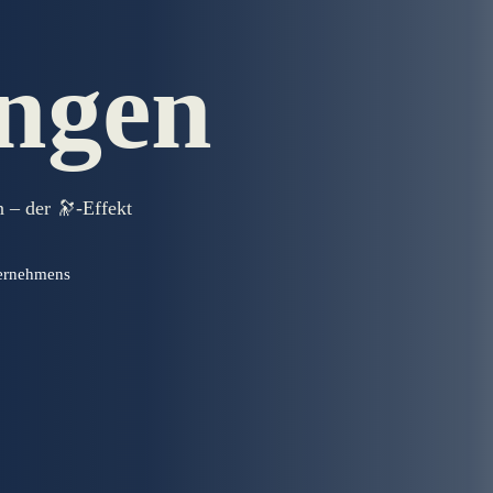
ungen
 – der 🔭-Effekt
ternehmens