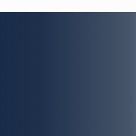
PARTNER DER TELESKOPEFFEKT
Gold-Partner
Silber-Partner
Bronze-Partner
Unterstützer
d