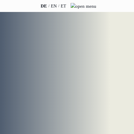
DE
EN
ET
INSIGHTS
ÜBER UNS
News
Team
WERO
Karriere
Buch & Podcast
Nachhaltigkeit
Veranstaltungen
Anfahrt & Parken