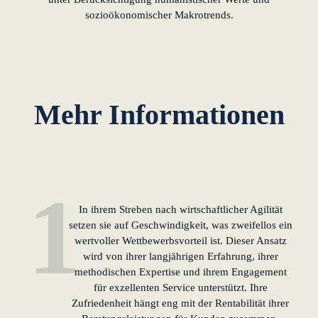
sozioökonomischer Makrotrends.
lernen aus Estland
Soft Landing für
estnische
Startups in
Deutschland
Mehr Informationen
Neues
Betriebsmodell:
Effizienzpotenziale
heben
1
KundenBank2030
In ihrem Streben nach wirtschaftlicher Agilität
setzen sie auf Geschwindigkeit, was zweifellos ein
wertvoller Wettbewerbsvorteil ist. Dieser Ansatz
wird von ihrer langjährigen Erfahrung, ihrer
methodischen Expertise und ihrem Engagement
für exzellenten Service unterstützt. Ihre
Zufriedenheit hängt eng mit der Rentabilität ihrer