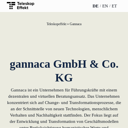
DE
EN
ET
Teleskopeffekt
»
Gannaca
TELESKOPEFFEKT
PARTNER DER
INSIGHTS
ÜBE
STARTSEITE
TELESKOPEFFEKT
News
Te
Beteiligungsstrategie
Gold-Partner
WERO
Kar
gannaca GmbH & Co.
Innovationsreise
Silber-Partner
Buch & Podcast
Nac
KG
Moderation &
Bronze-Partner
Impulsvortrag
Veranstaltungen
Anf
Gannaca ist ein Unternehmen für Führungskräfte mit einem
Unterstützer
Par
dezentralen und virtuellen Beratungsansatz. Das Unternehmen
Wissensmanagement
konzentriert sich auf Change- und Transformationsprozesse, die
an der Schnittstelle von neuen Technologien, menschlichem
Innovation für
Verhalten und Nachhaltigkeit stattfinden. Der Fokus liegt auf
Banken
der Entwicklung und Transformation von Geschäftsmodellen
unter Berücksichtigung humanistischer Werte und