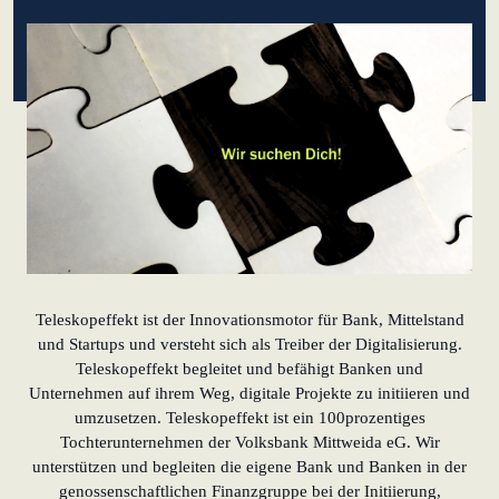
lernen aus Estland
Soft Landing für
estnische
Startups in
Deutschland
Neues
Betriebsmodell:
Effizienzpotenziale
heben
Teleskopeffekt ist der Innovationsmotor für Bank, Mittelstand
KundenBank2030
und Startups und versteht sich als Treiber der Digitalisierung.
Datenschutz
Impressum
Teleskopeffekt begleitet und befähigt Banken und
Unternehmen auf ihrem Weg, digitale Projekte zu initiieren und
umzusetzen. Teleskopeffekt ist ein 100prozentiges
Tochterunternehmen der Volksbank Mittweida eG. Wir
unterstützen und begleiten die eigene Bank und Banken in der
genossenschaftlichen Finanzgruppe bei der Initiierung,