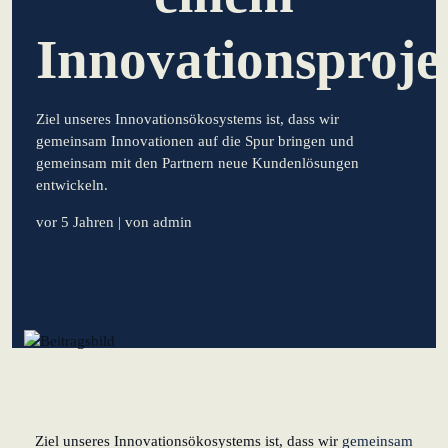
lernen aus Estland
Innovationsproje
Soft Landing für
estnische
Startups in
Ziel unseres Innovationsökosystems ist, dass wir
Deutschland
gemeinsam Innovationen auf die Spur bringen und
gemeinsam mit den Partnern neue Kundenlösungen
Neues
entwickeln.
Betriebsmodell:
Effizienzpotenziale
vor 5 Jahren
| von admin
heben
KundenBank2030
Datenschutz
Impressum
Ziel unseres Innovationsökosystems ist, dass wir
gemeinsam