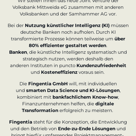
Wir stellen Ihnen das neue Joint Venture der
Volksbank Mittweida eG zusammen mit anderen
Volksbanken und der Samhammer AG vor.
Bei der
Nutzung künstlicher Intelligenz (KI)
müssen
deutsche Banken noch aufholen. Durch KI
transformierte Prozesse können teilweise um
über
80%
effizienter gestaltet werden
.
Banken
, die künstliche Intelligenz systematisch und
strategisch nutzen, werden deshalb den
anderen Instituten in puncto
Kundenzufriedenheit
und
Kosteneffizienz
voraus sein.
Die
Fingentia GmbH
will, mit individuellen
und
smarten Data Science und KI-Lösungen
,
kombiniert mit
bankfachlichem Know-how
,
Finanzunternehmen helfen, die
digitale
Transformation
erfolgreich zu meistern.
Fingentia
steht für die Konzeption, die Entwicklung
und den Betrieb von
Ende-zu-Ende Lösungen
und
bringt hierfür umfassendes Projektmanagement-,