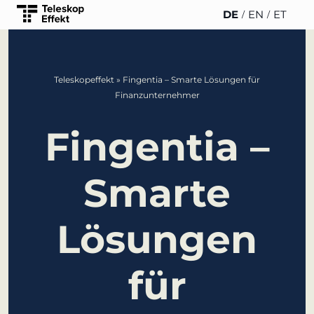
DE
EN
ET
TELESKOPEFFEKT
PARTNER DER
INSIGHTS
Teleskopeffekt
»
Fingentia – Smarte Lösungen für
STARTSEITE
TELESKOPEFFEKT
Finanzunternehmer
News
Beteiligungsstrategie
Gold-Partner
Fingentia –
WERO
Innovationsreise
Silber-Partner
Smarte
Buch & Podca
Moderation &
Bronze-Partner
Impulsvortrag
Veranstaltung
Lösungen
Unterstützer
Wissensmanagement
für
Innovation für
Banken