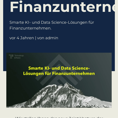
Finanzuntern
lernen aus Estland
Soft Landing für
estnische Startups
Smarte KI- und Data Science-Lösungen für
in Deutschland
Finanzunternehmen.
vor 4 Jahren
| von admin
Neues
Betriebsmodell:
Effizienzpotenziale
heben
KundenBank2030