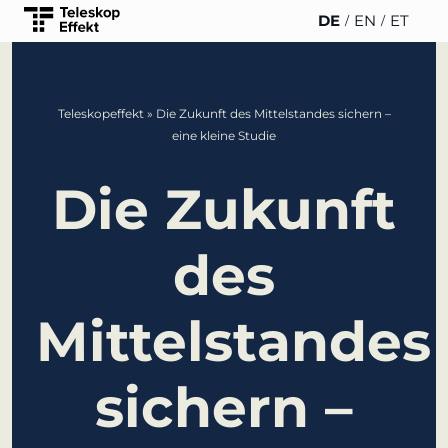
DE
EN
ET
TELESKOPEFFEKT
PARTNER DER
INSIGHTS
Teleskopeffekt
»
Die Zukunft des Mittelstandes sichern –
STARTSEITE
TELESKOPEFFEKT
eine kleine Studie
News
Beteiligungsstrategie
Gold-Partner
Die Zukunft
WERO
Innovationsreise
Silber-Partner
des
Buch & Podca
Moderation &
Bronze-Partner
Impulsvortrag
Veranstaltung
Mittelstandes
Unterstützer
Wissensmanagement
sichern –
Innovation für
Banken