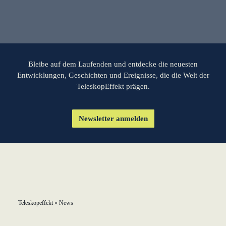
lernen aus Estland
Soft Landing für
estnische
Startups in
Deutschland
Bleibe auf dem Laufenden und entdecke die neuesten
Entwicklungen, Geschichten und Ereignisse, die die Welt der
TeleskopEffekt prägen.
Neues
Betriebsmodell:
Effizienzpotenziale
Newsletter anmelden
heben
KundenBank2030
Teleskopeffekt
»
News