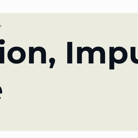
e
PARTNER DER TELESKOPEFFEKT
ion, Imp
Gold-Partner
Silber-Partner
e
Bronze-Partner
Unterstützer
utschland