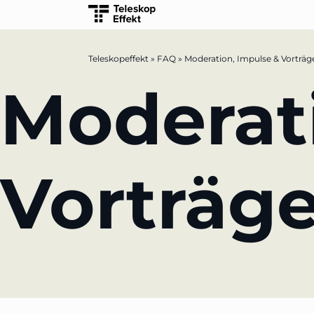
Teleskopeffekt
»
FAQ
»
Moderation, Impulse & Vorträg
TELESKOPEFFEKT STARTSEITE
Moderat
Beteiligungsstrategie
Innovationsreise
Vorträg
Moderation & Impulsvortrag
Wissensmanagement
Innovation für Banken
lernen aus Estland
Soft Landing für estnische Startups in De