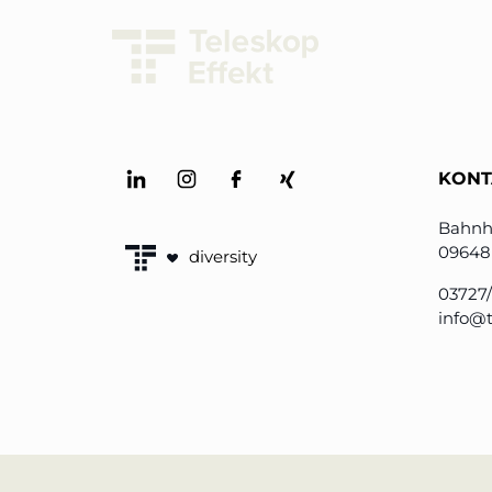
Neues Betriebsmodell: Effizienzpotenziale h
KundenBank2030
KONT
Bahnh
09648
diversity
03727
info@t