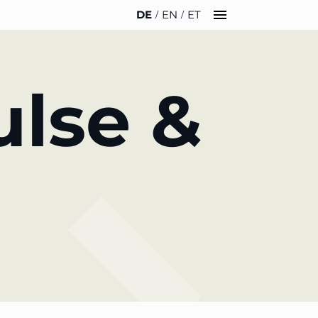
DE
EN
ET
INSIGHTS
ÜBER UNS
ulse &
News
Team
WERO
Karriere
Buch & Podcast
Nachhaltigkeit
Veranstaltungen
Anfahrt & Parken