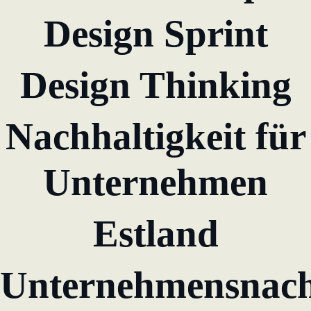
Design Sprint
lernen aus Estland
Soft Landing für
estnische
Design Thinking
Startups in
Deutschland
Nachhaltigkeit für
Neues
Betriebsmodell:
Effizienzpotenziale
Unternehmen
heben
KundenBank2030
Estland
Datenschutz
Impressum
Unternehmensnach