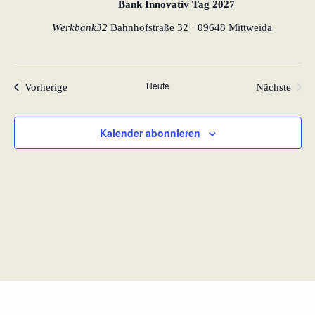
Ansic
Bank Innovativ Tag 2027
lernen aus Estland
Werkbank32
Bahnhofstraße 32 · 09648 Mittweida
Navi
Soft Landing für
estnische
Startups in
Heute
Deutschland
Veranstaltungen
Vorherige
Nächste
Veranstal
Neues
Kalender abonnieren
Betriebsmodell:
Effizienzpotenziale
heben
KundenBank2030
Datenschutz
Impressum