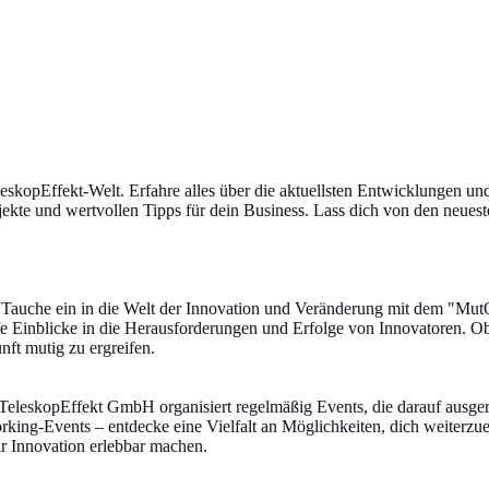
skopEffekt-Welt. Erfahre alles über die aktuellsten Entwicklungen un
jekte und wertvollen Tipps für dein Business. Lass dich von den neues
 Tauche ein in die Welt der Innovation und Veränderung mit dem "Mut
fe Einblicke in die Herausforderungen und Erfolge von Innovatoren. Ob 
ft mutig zu ergreifen.
 TeleskopEffekt GmbH organisiert regelmäßig Events, die darauf ausger
king-Events – entdecke eine Vielfalt an Möglichkeiten, dich weiterz
ir Innovation erlebbar machen.