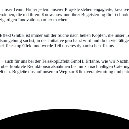
nser Team. Hinter jedem unserer Projekte stehen engagierte, kreative 
rten:innen, die mit ihrem Know-how und ihrer Begeisterung für Techno
zigartigen Innovationspartner machen.
Effekt GmbH ist immer auf der Suche nach hellen Köpfen, die unser T
sumgebung suchst, in der Initiative geschätzt wird und du in vielfältige
 bei TeleskopEffekt und werde Teil unseres dynamischen Teams.
ng – auch für uns bei der TeleskopEffekt GmbH. Erfahre, wie wir Nachha
über konkrete Reduktionsmaßnahmen bis hin zu nachhaltigen Catering
elt ein. Begleite uns auf unserem Weg zur Klimaverantwortung und en