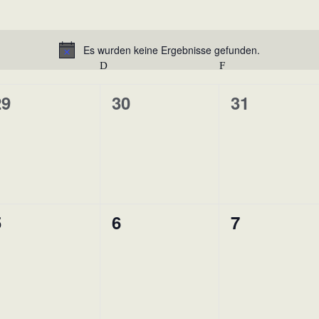
Es wurden keine Ergebnisse gefunden.
Hinweis
ITTWOCH
D
DONNERSTAG
F
FREITAG
29
30
31
0
0
eranstaltungen,
Veranstaltungen,
Veranstaltungen,
5
6
7
0
0
eranstaltungen,
Veranstaltungen,
Veranstaltungen,