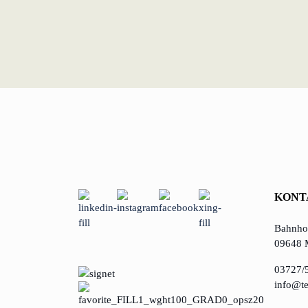
KONT
Bahnhof
09648 
03727/
info@te