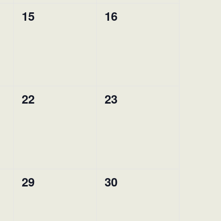
15
16
0
0
Veranstaltungen,
Veranstaltungen,
22
23
0
0
Veranstaltungen,
Veranstaltungen,
29
30
0
0
Veranstaltungen,
Veranstaltungen,