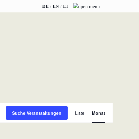
DE
EN
ET
INSIGHTS
ÜBER UNS
News
Team
WERO
Karriere
Buch & Podcast
Nachhaltigkeit
Veranstaltungen
Anfahrt & Parken
Veranstaltung
Suche Veranstaltungen
Liste
Monat
Ansichten-
Navigation