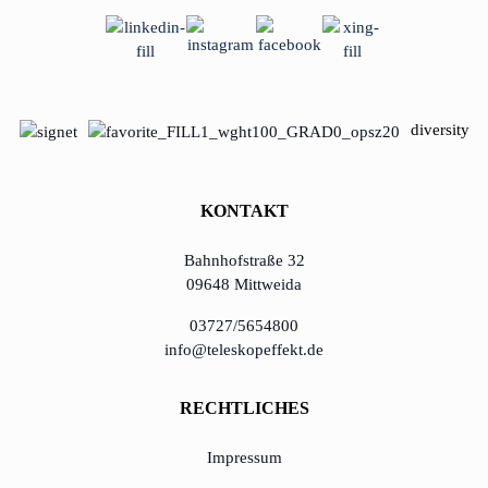
lernen aus Estland
Soft Landing für
estnische
Startups in
diversity
Deutschland
Neues
KONTAKT
Betriebsmodell:
Effizienzpotenziale
Bahnhofstraße 32
heben
09648 Mittweida
KundenBank2030
03727/5654800
info@teleskopeffekt.de
RECHTLICHES
Impressum