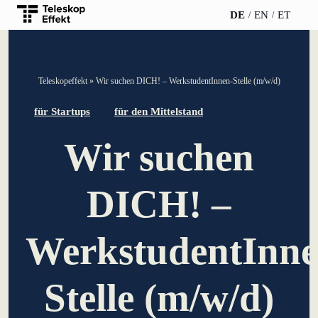
DE
EN
ET
TELESKOPEFFEKT
PARTNER DER
INSIGHTS
ÜBE
Teleskopeffekt
»
Wir suchen DICH! – WerkstudentInnen-Stelle (m/w/d)
STARTSEITE
TELESKOPEFFEKT
News
Te
für Startups
für den Mittelstand
Beteiligungsstrategie
Gold-Partner
Wir suchen
WERO
Kar
Innovationsreise
Silber-Partner
Buch & Podcast
Nac
DICH! –
Moderation &
Bronze-Partner
Impulsvortrag
Veranstaltungen
Anf
Unterstützer
Par
WerkstudentInne
Wissensmanagement
Stelle (m/w/d)
Innovation für
Banken