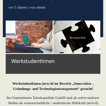
lernen aus Estland
vor 5 Jahren
| von admin
Soft Landing für
estnische
Startups in
Deutschland
Neues
Betriebsmodell:
Effizienzpotenziale
heben
KundenBank2030
WerkstudentInnen (m/w/d) im Bereich „Innovation- ,
Gründungs- und Technologiemanagement“ gesucht!
Im Unternehmen Teleskopeffekt GmbH sind ab sofort mehrere
Stellen als wissenschaftliche / studentische Hilfskraft (m/w/d)