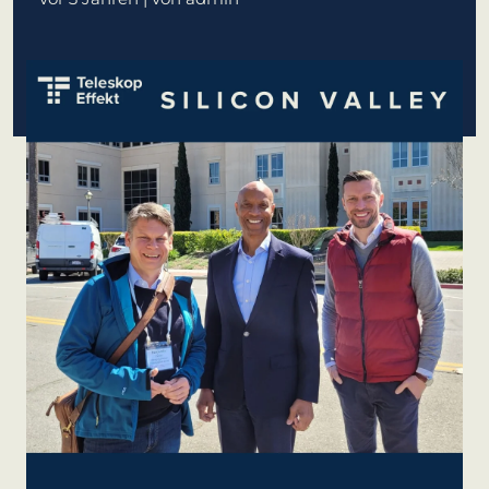
KundenBank2030
lernen aus Estland
Soft Landing für
estnische Startups
in Deutschland
Neues
Betriebsmodell:
Effizienzpotenziale
heben
KundenBank2030
Datenschutz
Impressum