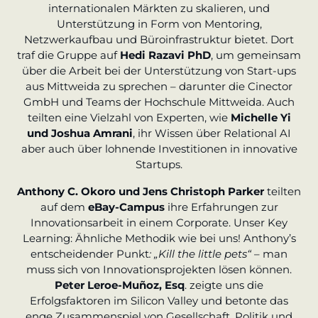
internationalen Märkten zu skalieren, und
Unterstützung in Form von Mentoring,
Netzwerkaufbau und Büroinfrastruktur bietet. Dort
traf die Gruppe auf
Hedi Razavi PhD
, um gemeinsam
über die Arbeit bei der Unterstützung von Start-ups
aus Mittweida zu sprechen – darunter die Cinector
GmbH und Teams der Hochschule Mittweida. Auch
teilten eine Vielzahl von Experten, wie
Michelle Yi
und Joshua Amrani
, ihr Wissen über Relational AI
aber auch über lohnende Investitionen in innovative
Startups.
Anthony C. Okoro und Jens Christoph Parker
teilten
auf dem
eBay-Campus
ihre Erfahrungen zur
Innovationsarbeit in einem Corporate. Unser Key
Learning: Ähnliche Methodik wie bei uns! Anthony’s
entscheidender Punkt
: „Kill the little pets“
– man
muss sich von Innovationsprojekten lösen können.
Peter Leroe-Muñoz, Esq
. zeigte uns die
Erfolgsfaktoren im Silicon Valley und betonte das
enge Zusammenspiel von Gesellschaft, Politik und