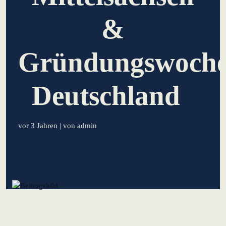
lernen aus Estland
&
Soft Landing für
estnische
Startups in
Gründungswoch
Deutschland
Deutschland
Neues
Betriebsmodell:
Effizienzpotenziale
heben
vor 3 Jahren
| von admin
KundenBank2030