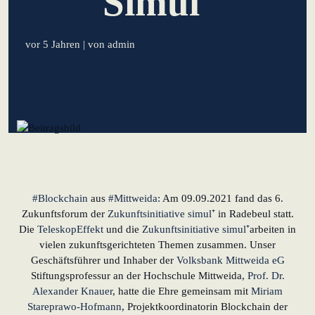
Simul⁺
lernen aus Estland
Soft Landing für
vor 5 Jahren
| von admin
estnische
Startups in
Deutschland
Neues
Betriebsmodell:
Effizienzpotenziale
heben
#Blockchain
aus
#Mittweida
: Am 09.09.2021 fand das 6.
KundenBank2030
Zukunftsforum der
Zukunftsinitiative simul⁺
in Radebeul statt.
Die
TeleskopEffekt
und die
Zukunftsinitiative simul⁺
arbeiten in
vielen zukunftsgerichteten Themen zusammen. Unser
Geschäftsführer und Inhaber der
Volksbank Mittweida eG
Stiftungsprofessur an der Hochschule Mittweida,
Prof. Dr.
Alexander Knauer
, hatte die Ehre gemeinsam mit
Miriam
Stareprawo-Hofmann
, Projektkoordinatorin Blockchain der