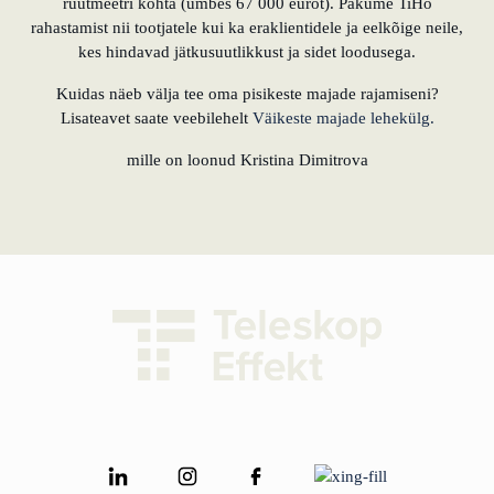
ruutmeetri kohta (umbes 67 000 eurot). Pakume TiHo
rahastamist nii tootjatele kui ka eraklientidele ja eelkõige neile,
kes hindavad jätkusuutlikkust ja sidet loodusega.
Kuidas näeb välja tee oma pisikeste majade rajamiseni?
Lisateavet saate veebilehelt
Väikeste majade lehekülg.
mille on loonud Kristina Dimitrova