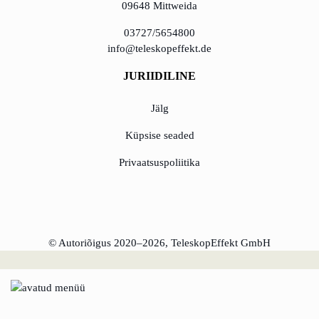
09648 Mittweida
KundenBank2030
03727/5654800
õppida Eestilt
info@teleskopeffekt.de
Eesti idufirmade
pehme
JURIIDILINE
maandumine
Saksamaal
Jälg
Küpsise seaded
Uus toimimismudel:
tõhususe potentsiaali
Privaatsuspoliitika
ärakasutamine
KundenBank2030
Datenschutz
Impressum
© Autoriõigus 2020–2026, TeleskopEffekt GmbH