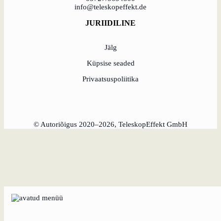
õppida Eestilt
info@teleskopeffekt.de
Eesti idufirmade
JURIIDILINE
pehme
maandumine
Saksamaal
Jälg
Küpsise seaded
Uus toimimismudel:
tõhususe potentsiaali
Privaatsuspoliitika
ärakasutamine
KundenBank2030
© Autoriõigus 2020–2026, TeleskopEffekt GmbH