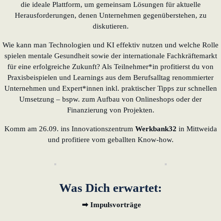
die ideale Plattform, um gemeinsam Lösungen für aktuelle
lernen aus Estland
Herausforderungen, denen Unternehmen gegenüberstehen, zu
diskutieren.
Soft Landing für
estnische
Wie kann man Technologien und KI effektiv nutzen und welche Rolle
Startups in
spielen mentale Gesundheit sowie der internationale Fachkräftemarkt
Deutschland
für eine erfolgreiche Zukunft? Als Teilnehmer*in profitierst du von
Praxisbeispielen und Learnings aus dem Berufsalltag renommierter
Neues
Unternehmen und Expert*innen inkl. praktischer Tipps zur schnellen
Betriebsmodell:
Umsetzung – bspw. zum Aufbau von Onlineshops oder der
Effizienzpotenziale
Finanzierung von Projekten.
heben
Komm am 26.09. ins Innovationszentrum
Werkbank32
in Mittweida
und profitiere vom geballten Know-how.
KundenBank2030
Was Dich erwartet:
➡ Impulsvorträge