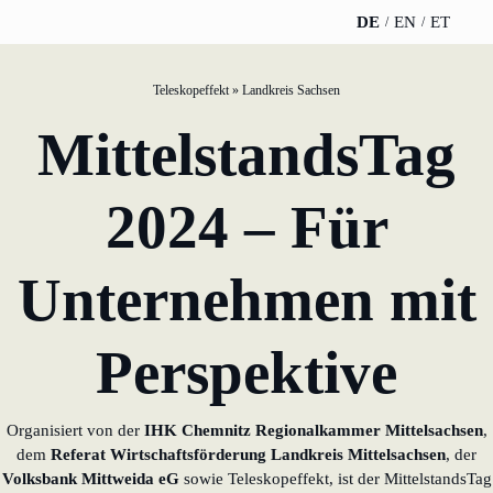
DE
EN
ET
Teleskopeffekt
»
Landkreis Sachsen
TELESKOPEFFEKT
PARTNER DER
INSIGHTS
ÜBE
MittelstandsTag
STARTSEITE
TELESKOPEFFEKT
News
Te
Beteiligungsstrategie
Gold-Partner
2024 – Für
WERO
Kar
Innovationsreise
Silber-Partner
Unternehmen mit
Buch & Podcast
Nac
Moderation &
Bronze-Partner
Impulsvortrag
Veranstaltungen
Anf
Perspektive
Unterstützer
Par
Wissensmanagement
Organisiert von der
IHK Chemnitz Regionalkammer Mittelsachsen
,
Innovation für
dem
Referat Wirtschaftsförderung Landkreis Mittelsachsen
, der
Banken
Volksbank Mittweida eG
sowie Teleskopeffekt, ist der MittelstandsTag