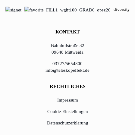
lernen aus Estland
diversity
Soft Landing für
estnische
Startups in
KONTAKT
Deutschland
Bahnhofstraße 32
09648 Mittweida
Neues
Betriebsmodell:
03727/5654800
Effizienzpotenziale
info@teleskopeffekt.de
heben
RECHTLICHES
KundenBank2030
Impressum
Cookie-Einstellungen
Datenschutzerklärung