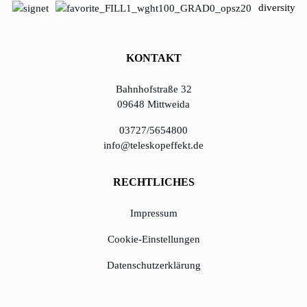
diversity
lernen aus Estland
Soft Landing für
estnische
KONTAKT
Startups in
Deutschland
Bahnhofstraße 32
09648 Mittweida
Neues
03727/5654800
Betriebsmodell:
info@teleskopeffekt.de
Effizienzpotenziale
heben
RECHTLICHES
KundenBank2030
Impressum
Cookie-Einstellungen
Datenschutzerklärung