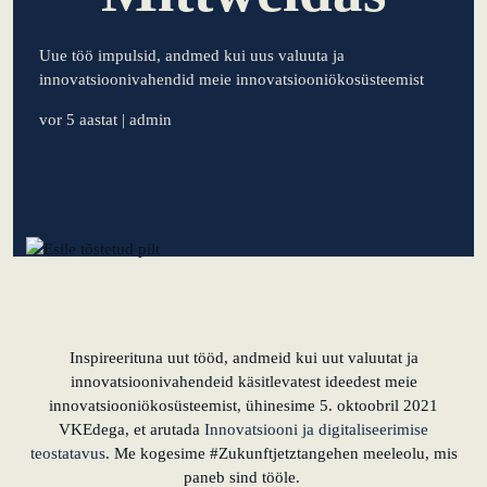
KundenBank2030
õppida Eestilt
Uue töö impulsid, andmed kui uus valuuta ja
innovatsioonivahendid meie innovatsiooniökosüsteemist
Eesti idufirmade
pehme
vor 5 aastat
| admin
maandumine
Saksamaal
Uus toimimismudel:
tõhususe potentsiaali
ärakasutamine
KundenBank2030
Datenschutz
Impressum
Inspireerituna uut tööd, andmeid kui uut valuutat ja
innovatsioonivahendeid käsitlevatest ideedest meie
innovatsiooniökosüsteemist, ühinesime 5. oktoobril 2021
VKEdega, et arutada
Innovatsiooni ja digitaliseerimise
teostatavus
. Me kogesime #Zukunftjetztangehen meeleolu, mis
paneb sind tööle.