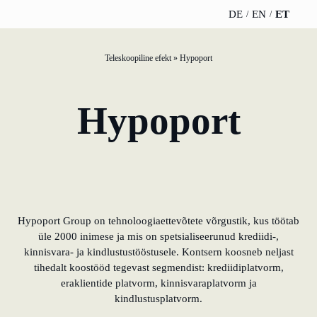
DE
EN
ET
Teleskoopiline efekt
»
Hypoport
TELESCOPEEFFECT
TELESKOOBIEFEKTI
JÄRELDUSED
ME
KODULEHEKÜLG
PARTNER
Hypoport
Uudised
Me
Osalemisstrateegia
Kuldne partner
WERO
Kar
Innovatsiooni
Hõbedane partner
teekond
Raamat ja
Jät
Pronkspartner
podcast
Modereerimine ja
Juh
Hypoport Group on tehnoloogiaettevõtete võrgustik, kus töötab
põhikõne
Toetaja
sündmused
par
üle 2000 inimese ja mis on spetsialiseerunud krediidi-,
kinnisvara- ja kindlustustööstusele. Kontsern koosneb neljast
Teadmiste haldamine
tihedalt koostööd tegevast segmendist: krediidiplatvorm,
eraklientide platvorm, kinnisvaraplatvorm ja
Innovatsioon
kindlustusplatvorm.
pankade jaoks