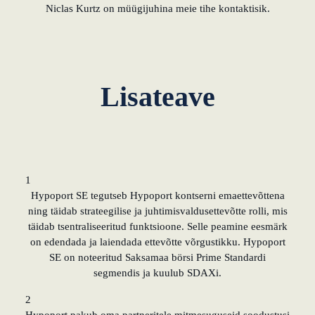
Niclas Kurtz on müügijuhina meie tihe kontaktisik.
õppida Eestilt
Eesti idufirmade
pehme
maandumine
Lisateave
Saksamaal
Uus toimimismudel:
tõhususe potentsiaali
ärakasutamine
1
Hypoport SE tegutseb Hypoport kontserni emaettevõttena
KundenBank2030
ning täidab strateegilise ja juhtimisvaldusettevõtte rolli, mis
täidab tsentraliseeritud funktsioone. Selle peamine eesmärk
on edendada ja laiendada ettevõtte võrgustikku. Hypoport
SE on noteeritud Saksamaa börsi Prime Standardi
segmendis ja kuulub SDAXi.
2