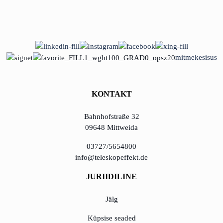
mitmekesisus
KONTAKT
Bahnhofstraße 32
09648 Mittweida
03727/5654800
info@teleskopeffekt.de
JURIIDILINE
Jälg
Küpsise seaded