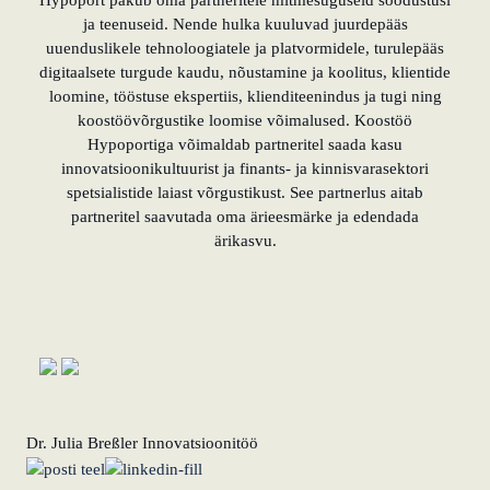
Hypoport pakub oma partneritele mitmesuguseid soodustusi
ja teenuseid. Nende hulka kuuluvad juurdepääs
uuenduslikele tehnoloogiatele ja platvormidele, turulepääs
digitaalsete turgude kaudu, nõustamine ja koolitus, klientide
loomine, tööstuse ekspertiis, klienditeenindus ja tugi ning
koostöövõrgustike loomise võimalused. Koostöö
Hypoportiga võimaldab partneritel saada kasu
innovatsioonikultuurist ja finants- ja kinnisvarasektori
spetsialistide laiast võrgustikust. See partnerlus aitab
partneritel saavutada oma ärieesmärke ja edendada
ärikasvu.
Dr. Julia Breßler
Innovatsioonitöö