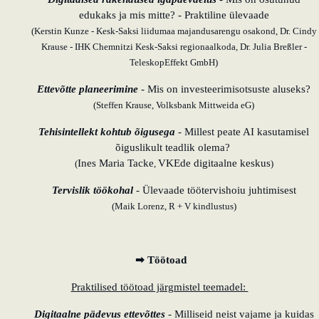
edukaks ja mis mitte? - Praktiline ülevaade
(Kerstin Kunze - Kesk-Saksi liidumaa majandusarengu osakond, Dr. Cindy
Krause - IHK Chemnitzi Kesk-Saksi regionaalkoda, Dr. Julia Breßler -
TeleskopEffekt GmbH)
Ettevõtte planeerimine
- Mis on investeerimisotsuste aluseks?
(Steffen Krause, Volksbank Mittweida eG)
Tehisintellekt kohtub õigusega
- Millest peate AI kasutamisel
õiguslikult teadlik olema?
Ines Maria Tacke
VKEde digitaalne keskus
(
,
)
Tervislik töökohal
- Ülevaade töötervishoiu juhtimisest
(Maik Lorenz, R + V kindlustus)
➡ Töötoad
Praktilised töötoad järgmistel teemadel:
Digitaalne pädevus ettevõttes
- Milliseid neist vajame ja kuidas