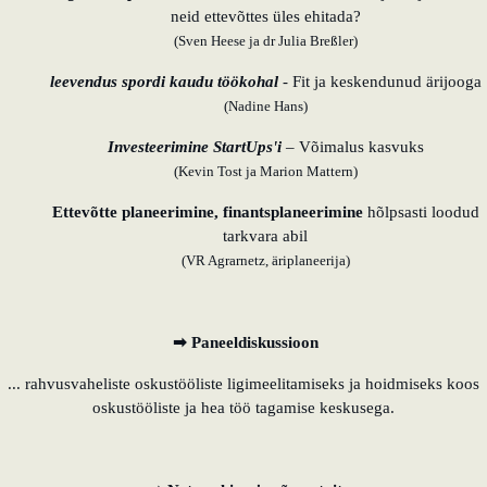
neid ettevõttes üles ehitada?
(Sven Heese ja dr Julia Breßler)
leevendus spordi kaudu töökohal
- Fit ja keskendunud ärijooga
(Nadine Hans)
Investeerimine StartUps'i
–
Võimalus kasvuks
(Kevin Tost ja Marion Mattern)
Ettevõtte planeerimine, finantsplaneerimine
hõlpsasti loodud
tarkvara abil
(VR Agrarnetz, äriplaneerija)
➡ Paneeldiskussioon
... rahvusvaheliste oskustööliste ligimeelitamiseks ja hoidmiseks koos
oskustööliste ja hea töö tagamise keskusega.