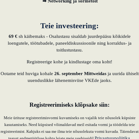
➡ Networking ja sõrmetoit
Teie investeering:
69 €
sh käibemaks - Osalustasu sisaldab juurdepääsu kõikidele
loengutele, töötubadele, paneeldiskussioonile ning korraldus- ja
toitlustustasu.
Registreerige kohe ja kindlustage oma koht!
Ootame teid huviga kohale
26. september Mittweidas
ja uurida ühiselt
uuenduslikke lähenemisviise VKEde jaoks.
Registreerimiseks klõpsake siin:
Meie ürituse registreerimisvormi kuvamiseks on vajalik teie nõusolek küpsiste
kasutamiseks. Need küpsised võimaldavad meil esitada vormi ja töödelda teie
registreerimist. Kahjuks ei saa me ilma teie nõusolekuta vormi kuvada. Täiendavat
Privaatsuspoliitika
teavet andmetöötluse kohta leiate meie veebisaidil
.