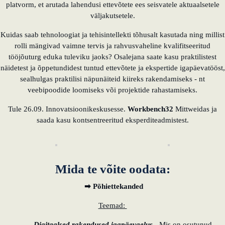
platvorm, et arutada lahendusi ettevõtete ees seisvatele aktuaalsetele
väljakutsetele.
õppida Eestilt
Kuidas saab tehnoloogiat ja tehisintellekti tõhusalt kasutada ning millist
Eesti idufirmade
rolli mängivad vaimne tervis ja rahvusvaheline kvalifitseeritud
pehme
tööjõuturg eduka tuleviku jaoks? Osalejana saate kasu praktilistest
maandumine
näidetest ja õppetundidest tuntud ettevõtete ja ekspertide igapäevatööst,
Saksamaal
sealhulgas praktilisi näpunäiteid kiireks rakendamiseks - nt
veebipoodide loomiseks või projektide rahastamiseks.
Uus toimimismudel:
Tule 26.09. Innovatsioonikeskusesse.
Workbench32
Mittweidas ja
tõhususe potentsiaali
saada kasu kontsentreeritud eksperditeadmistest.
ärakasutamine
KundenBank2030
Mida te võite oodata:
➡ Põhiettekanded
Teemad:
Digitaalsed rakendused igapäevaelus
- Mis on osutunud