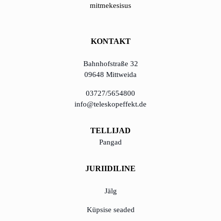
mitmekesisus
õppida Eestilt
Eesti idufirmade
KONTAKT
pehme
maandumine
Bahnhofstraße 32
Saksamaal
09648 Mittweida
03727/5654800
Uus toimimismudel:
info@teleskopeffekt.de
tõhususe potentsiaali
ärakasutamine
TELLIJAD
Pangad
KundenBank2030
JURIIDILINE
Jälg
Küpsise seaded