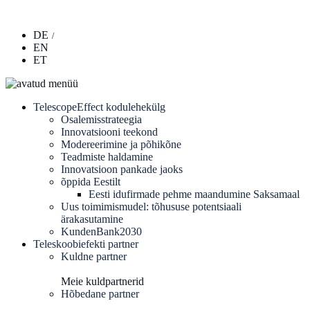
DE
EN
ET
TelescopeEffect kodulehekülg
Osalemisstrateegia
Innovatsiooni teekond
Modereerimine ja põhikõne
Teadmiste haldamine
Innovatsioon pankade jaoks
õppida Eestilt
Eesti idufirmade pehme maandumine Saksamaal
Uus toimimismudel: tõhususe potentsiaali
ärakasutamine
KundenBank2030
Teleskoobiefekti partner
Kuldne partner
Meie kuldpartnerid
Hõbedane partner