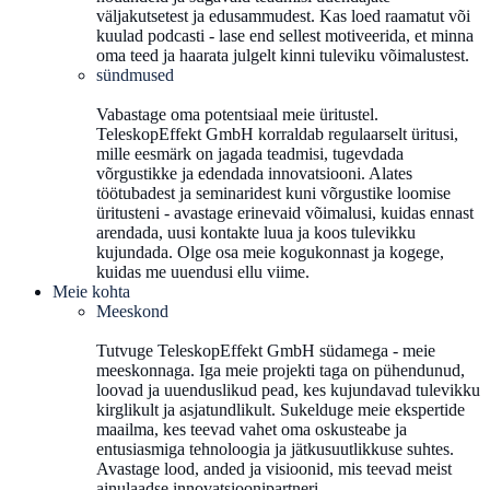
väljakutsetest ja edusammudest. Kas loed raamatut või
kuulad podcasti - lase end sellest motiveerida, et minna
oma teed ja haarata julgelt kinni tuleviku võimalustest.
sündmused
Vabastage oma potentsiaal meie üritustel.
TeleskopEffekt GmbH korraldab regulaarselt üritusi,
mille eesmärk on jagada teadmisi, tugevdada
võrgustikke ja edendada innovatsiooni. Alates
töötubadest ja seminaridest kuni võrgustike loomise
üritusteni - avastage erinevaid võimalusi, kuidas ennast
arendada, uusi kontakte luua ja koos tulevikku
kujundada. Olge osa meie kogukonnast ja kogege,
kuidas me uuendusi ellu viime.
Meie kohta
Meeskond
Tutvuge TeleskopEffekt GmbH südamega - meie
meeskonnaga. Iga meie projekti taga on pühendunud,
loovad ja uuenduslikud pead, kes kujundavad tulevikku
kirglikult ja asjatundlikult. Sukelduge meie ekspertide
maailma, kes teevad vahet oma oskusteabe ja
entusiasmiga tehnoloogia ja jätkusuutlikkuse suhtes.
Avastage lood, anded ja visioonid, mis teevad meist
ainulaadse innovatsioonipartneri.