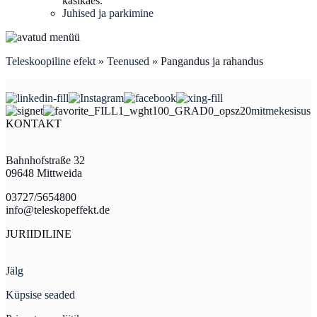
käsikäes.
Juhised ja parkimine
Teleskoopiline efekt
»
Teenused
»
Pangandus ja rahandus
mitmekesisus
KONTAKT
Bahnhofstraße 32
09648 Mittweida
03727/5654800
info@teleskopeffekt.de
JURIIDILINE
Jälg
Küpsise seaded