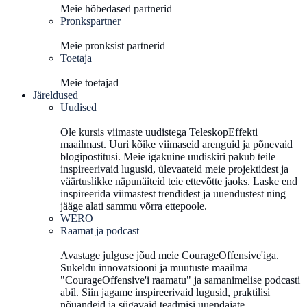
Meie hõbedased partnerid
Pronkspartner
Meie pronksist partnerid
Toetaja
Meie toetajad
Järeldused
Uudised
Ole kursis viimaste uudistega TeleskopEffekti
maailmast. Uuri kõike viimaseid arenguid ja põnevaid
blogipostitusi. Meie igakuine uudiskiri pakub teile
inspireerivaid lugusid, ülevaateid meie projektidest ja
väärtuslikke näpunäiteid teie ettevõtte jaoks. Laske end
inspireerida viimastest trendidest ja uuendustest ning
jääge alati sammu võrra ettepoole.
WERO
Raamat ja podcast
Avastage julguse jõud meie CourageOffensive'iga.
Sukeldu innovatsiooni ja muutuste maailma
"CourageOffensive'i raamatu" ja samanimelise podcasti
abil. Siin jagame inspireerivaid lugusid, praktilisi
nõuandeid ja sügavaid teadmisi uuendajate