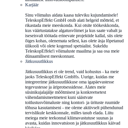
Karjäär
Sinu võimalus aidata kaasa tuleviku kujundamisele!
TeleskopEffekt GmbH otsib alati helgeid mõtteid, et
rikastada meie meeskonda. Kui otsite töökeskkonda,
kus väärtustatakse algatusvõimet ja kus saate vabalt ja
iseseisvalt töötada erinevate projektide kallal, siis olete
õiges kohas, olenemata sellest, kas olete äsja lõpetanud
ülikooli või olete kogenud spetsialist. Sukeldu
TeleskopEffekt'i võimaluste maailma ja saa osa meie
dünaamilisest meeskonnast.
Jätkusuutlikkus
Jätkusuutlikkus ei ole trend, vaid kohustus - ka meie
jaoks TeleskopEffekt GmbHs. Uurige, kuidas me
integreerime jätkusuutlikkuse oma igapäevastesse
tegevustesse ja äriprotsessidesse. Alates meie
süsinikujalajälje mõõtmisest ja konkreetsetest
vähendamismeetmetest kuni säästvate
toitlustusvõimaluste ning kontori- ja ürituste ruumide
tõhusa kasutamiseni - me oleme aktiivselt pühendunud
tervislikule keskkonnale, milles tasub elada. Liitu
meiega meie teekonnal kliimavastutuse suunas ja
avasta, kuidas innovatsioon ja jätkusuutlikkus käivad