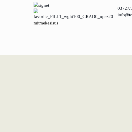
03727/
Uus toimimismudel: tõhususe potentsiaali ärakasut
info@te
mitmekesisus
KundenBank2030