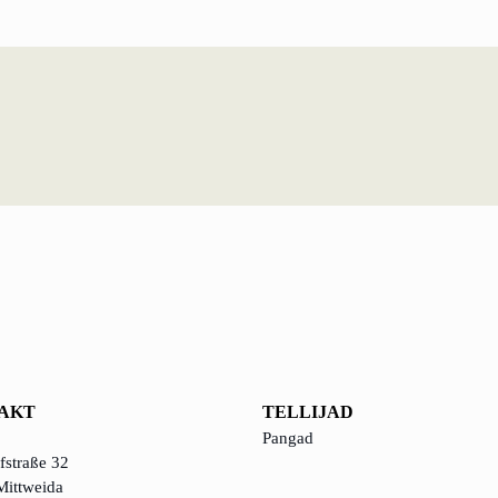
TELESKOOBIEFEKTI PARTNER
J
Kuldne partner
U
Hõbedane partner
Pronkspartner
R
Toetaja
s
AKT
TELLIJAD
Pangad
straße 32
Mittweida