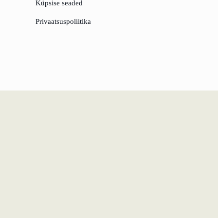
Küpsise seaded
Privaatsuspoliitika
Datenschutz
Impressum