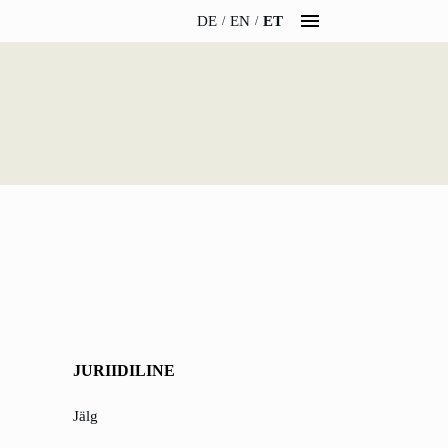
DE
EN
ET
ÄRELDUSED
MEIE KOHTA
udised
Meeskond
WERO
Karjäär
aamat ja podcast
Jätkusuutlikkus
ündmused
Juhised ja parkimine
JURIIDILINE
Jälg