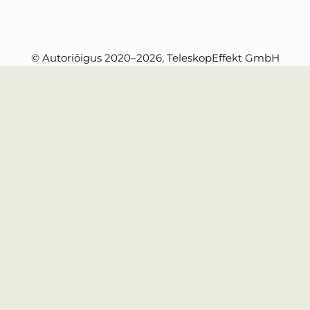
ärakasutamine
© Autoriõigus 2020–2026, TeleskopEffekt GmbH