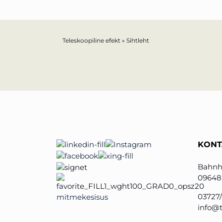
Teleskoopiline efekt
»
Sihtleht
TELESCOPEEFFECT KODULEHEKÜLG
Osalemisstrateegia
Innovatsiooni teekond
Modereerimine ja põhikõne
KONT
Teadmiste haldamine
Bahnh
Innovatsioon pankade jaoks
09648
03727
mitmekesisus
õppida Eestilt
info@t
Eesti idufirmade pehme maandumine S