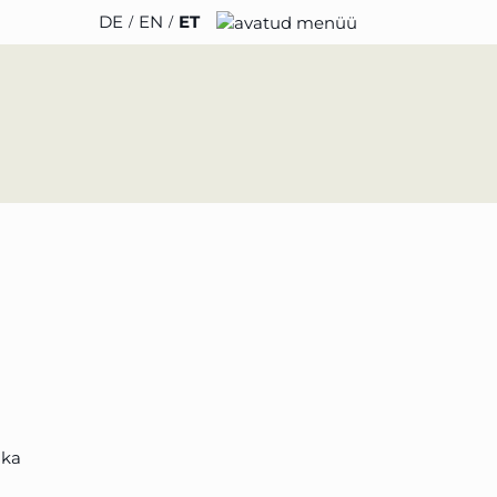
DE
EN
ET
ÄRELDUSED
MEIE KOHTA
udised
Meeskond
ERO
Karjäär
aamat ja podcast
Jätkusuutlikkus
ündmused
Juhised ja parkimine
ika