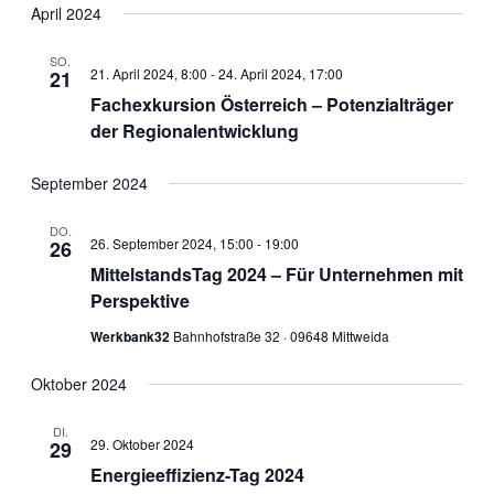
Navig
wählen.
April 2024
und
Ansichten
SO.
21. April 2024, 8:00
-
24. April 2024, 17:00
21
Navigati
Fachexkursion Österreich – Potenzialträger
der Regionalentwicklung
September 2024
DO.
26. September 2024, 15:00
-
19:00
26
MittelstandsTag 2024 – Für Unternehmen mit
Perspektive
Werkbank32
Bahnhofstraße 32 · 09648 Mittweida
Oktober 2024
DI.
29. Oktober 2024
29
Energieeffizienz-Tag 2024