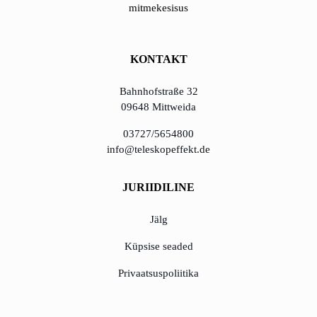
mitmekesisus
õppida Eestilt
Eesti idufirmade
KONTAKT
pehme
maandumine
Bahnhofstraße 32
Saksamaal
09648 Mittweida
03727/5654800
Uus toimimismudel:
info@teleskopeffekt.de
tõhususe potentsiaali
ärakasutamine
JURIIDILINE
KundenBank2030
Jälg
Küpsise seaded
Privaatsuspoliitika